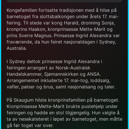
Kongefamilien fortsatte tradisjonen med å hilse på
barnetoget fra slottsbalkongen under årets 17. mai-
feiring. Til stede var kong Harald, dronning Sonja,
kronprins Haakon, kronprinsesse Mette-Marit og
prins Sverre Magnus. Prinsesse Ingrid Alexandra var
fraværende, da hun feiret nasjonaldagen i Sydney,
Australia.
I Sydney deltok prinsesse Ingrid Alexandra i
feiringen arrangert av Norsk-Australsk
Handelskammer, Sjømannskirken og ANSA.
Arrangementet inkluderte 17. mai-tog, loddsalg,
vafler, pølser og brus, samt nasjonalsang og taler.
På Skaugum hilste kronprinsfamilien på barnetoget.
Kronprinsesse Mette-Marit brukte pustehjelp under
feiringen og hadde en stol tilgjengelig. Hun valgte å
ta av nesekateteret i løpet av barnetoget, men måtte
gå før toget var over.