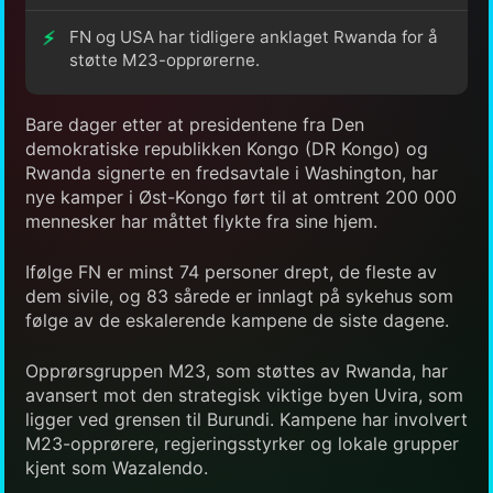
FN og USA har tidligere anklaget Rwanda for å
støtte M23-opprørerne.
Bare dager etter at presidentene fra Den
demokratiske republikken Kongo (DR Kongo) og
Rwanda signerte en fredsavtale i Washington, har
nye kamper i Øst-Kongo ført til at omtrent 200 000
mennesker har måttet flykte fra sine hjem.
Ifølge FN er minst 74 personer drept, de fleste av
dem sivile, og 83 sårede er innlagt på sykehus som
følge av de eskalerende kampene de siste dagene.
Opprørsgruppen M23, som støttes av Rwanda, har
avansert mot den strategisk viktige byen Uvira, som
ligger ved grensen til Burundi. Kampene har involvert
M23-opprørere, regjeringsstyrker og lokale grupper
kjent som Wazalendo.