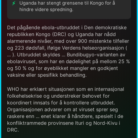
Uganda har stengt grensene til Kongo for å
hindre videre spredning.
Det pågående ebola-utbruddet i Den demokratiske
republikken Kongo (DRC) og Uganda har nådd
alarmerende nivåer, med over 900 mistenkte tilfeller
og 223 dødsfall, ifølge Verdens helseorganisasjon (
... ). Utbruddet skyldes ... Bundibugyo-varianten av
ebolaviruset, som har en dødelighet på mellom 25 %
og 50 % og for øyeblikket mangler en godkjent
vaksine eller spesifikk behandling.
WHO har erklært situasjonen som en internasjonal
folkehelsekrise og understreker behovet for
koordinert innsats for å kontrollere utbruddet.
Organisasjonen advarer om at viruset sprer seg
raskere enn ... enet klarer å håndtere, spesielt i de
konfliktrammede provinsene Ituri og Nord-Kivu i
DRC.