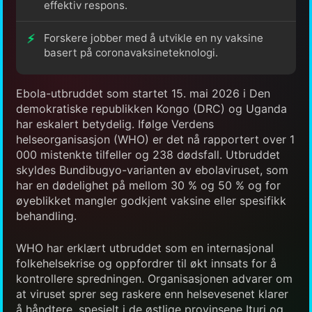
effektiv respons.
Forskere jobber med å utvikle en ny vaksine
basert på coronavaksineteknologi.
Ebola-utbruddet som startet 15. mai 2026 i Den
demokratiske republikken Kongo (DRC) og Uganda
har eskalert betydelig. Ifølge Verdens
helseorganisasjon (WHO) er det nå rapportert over 1
000 mistenkte tilfeller og 238 dødsfall. Utbruddet
skyldes Bundibugyo-varianten av ebolaviruset, som
har en dødelighet på mellom 30 % og 50 % og for
øyeblikket mangler godkjent vaksine eller spesifikk
behandling.
WHO har erklært utbruddet som en internasjonal
folkehelsekrise og oppfordrer til økt innsats for å
kontrollere spredningen. Organisasjonen advarer om
at viruset sprer seg raskere enn helsevesenet klarer
å håndtere, spesielt i de østlige provinsene Ituri og