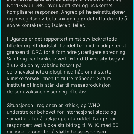
Nord-Kivu i DRC, hvor konflikter og usikkerhet
kompliserer responsen. Angrep på helseinstitusjoner
og bevegelse av befolkningen gjør det utfordrende å
spore kontakter og isolere tilfeller.
I Uganda er det rapportert minst syv bekreftede
tilfeller og ett dødsfall. Landet har midlertidig stengt
grensen til DRC for å forhindre ytterligere spredning.
Samtidig har forskere ved Oxford University begynt
å utvikle en ny vaksine basert på
coronavaksineteknologi, med håp om å starte
kliniske forsøk innen to til tre måneder. Serum
Institute of India står klar til masseproduksjon
dersom vaksinen viser seg effektiv.
Situasjonen i regionen er kritisk, og WHO
understreker behovet for internasjonal støtte og
samarbeid for å bekjempe utbruddet. Norge har
respondert ved å øke sitt bidrag til WHO med 50
millioner kroner for å støtte helseresponsen i