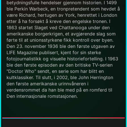
betydningsfulle hendelser gjennom historien. I 1499
ble Perkin Warbeck, en tronpretendent som hevdet å
være Richard, hertugen av York, henrettet i London
etter å ha forsøkt å kreve den engelske tronen. I
1863 startet Slaget ved Chattanooga under den
amerikanske borgerkrigen, et avgjørende slag som
førte til at unionsstyrkene fikk kontroll over byen.
Den 23. november 1936 ble den første utgaven av
LIFE Magazine publisert, kjent for sin sterke
fotojournalistikk og visuelle historiefortelling. I 1963
ble den første episoden av den britiske TV-serien
"Doctor Who" sendt, en serie som har blitt en
kultklassiker. Til slutt, i 2002, ble John Herrington
den første amerikanske urinnvåneren i
verdensrommet da han ble med på en romferd til
Den internasjonale romstasjonen.