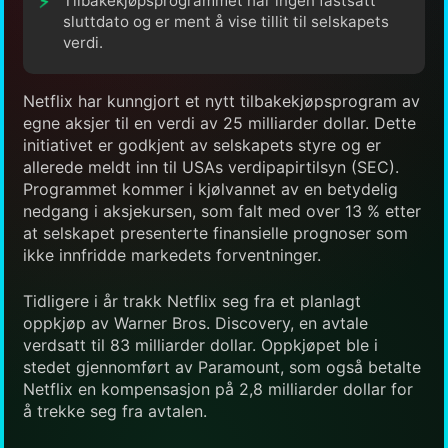
Tilbakekjøpsprogrammet har ingen fastsatt
sluttdato og er ment å vise tillit til selskapets
verdi.
Netflix har kunngjort et nytt tilbakekjøpsprogram av
egne aksjer til en verdi av 25 milliarder dollar. Dette
initiativet er godkjent av selskapets styre og er
allerede meldt inn til USAs verdipapirtilsyn (SEC).
Programmet kommer i kjølvannet av en betydelig
nedgang i aksjekursen, som falt med over 13 % etter
at selskapet presenterte finansielle prognoser som
ikke innfridde markedets forventninger.
Tidligere i år trakk Netflix seg fra et planlagt
oppkjøp av Warner Bros. Discovery, en avtale
verdsatt til 83 milliarder dollar. Oppkjøpet ble i
stedet gjennomført av Paramount, som også betalte
Netflix en kompensasjon på 2,8 milliarder dollar for
å trekke seg fra avtalen.