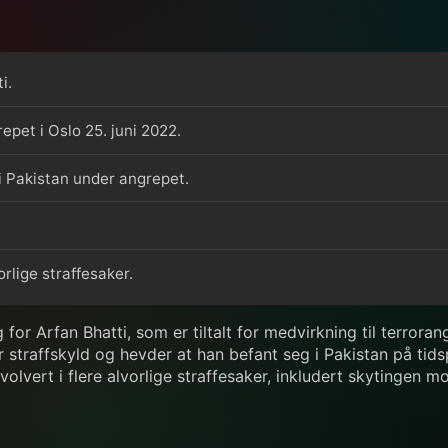
i.
repet i Oslo 25. juni 2022.
i Pakistan under angrepet.
orlige straffesaker.
for Arfan Bhatti, som er tiltalt for medvirkning til terrora
r straffskyld og hevder at han befant seg i Pakistan på tid
involvert i flere alvorlige straffesaker, inkludert skytingen