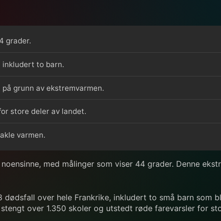
4 grader.
 inkludert to barn.
ngt på grunn av ekstremvarmen.
or store deler av landet.
takle varmen.
r noensinne, med målinger som viser 44 grader. Denne ekst
18 dødsfall over hele Frankrike, inkludert to små barn som b
tengt over 1.350 skoler og utstedt røde farevarsler for sto