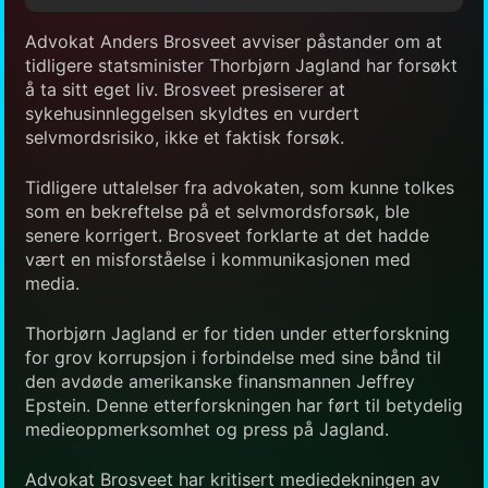
Advokat Anders Brosveet avviser påstander om at
tidligere statsminister Thorbjørn Jagland har forsøkt
å ta sitt eget liv. Brosveet presiserer at
sykehusinnleggelsen skyldtes en vurdert
selvmordsrisiko, ikke et faktisk forsøk.
Tidligere uttalelser fra advokaten, som kunne tolkes
som en bekreftelse på et selvmordsforsøk, ble
senere korrigert. Brosveet forklarte at det hadde
vært en misforståelse i kommunikasjonen med
media.
Thorbjørn Jagland er for tiden under etterforskning
for grov korrupsjon i forbindelse med sine bånd til
den avdøde amerikanske finansmannen Jeffrey
Epstein. Denne etterforskningen har ført til betydelig
medieoppmerksomhet og press på Jagland.
Advokat Brosveet har kritisert mediedekningen av