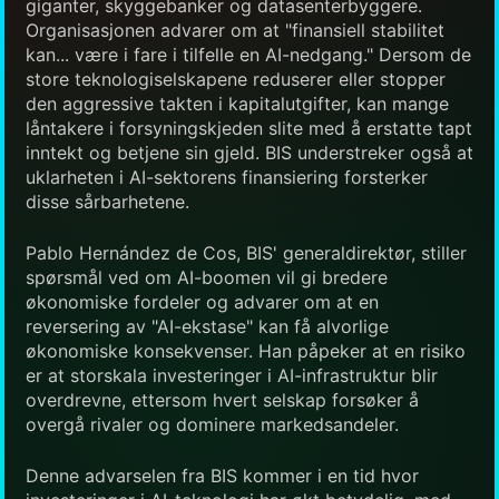
giganter, skyggebanker og datasenterbyggere.
Organisasjonen advarer om at "finansiell stabilitet
kan... være i fare i tilfelle en AI-nedgang." Dersom de
store teknologiselskapene reduserer eller stopper
den aggressive takten i kapitalutgifter, kan mange
låntakere i forsyningskjeden slite med å erstatte tapt
inntekt og betjene sin gjeld. BIS understreker også at
uklarheten i AI-sektorens finansiering forsterker
disse sårbarhetene.
Pablo Hernández de Cos, BIS' generaldirektør, stiller
spørsmål ved om AI-boomen vil gi bredere
økonomiske fordeler og advarer om at en
reversering av "AI-ekstase" kan få alvorlige
økonomiske konsekvenser. Han påpeker at en risiko
er at storskala investeringer i AI-infrastruktur blir
overdrevne, ettersom hvert selskap forsøker å
overgå rivaler og dominere markedsandeler.
Denne advarselen fra BIS kommer i en tid hvor