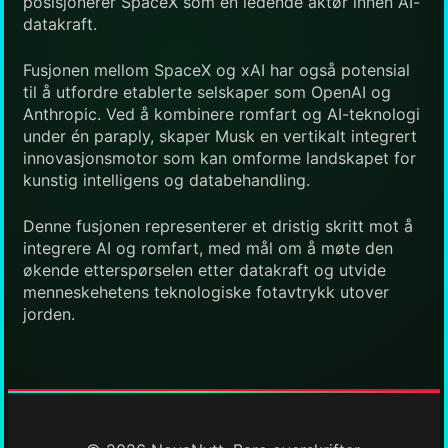
posisjonerer SpaceX som en ledende aktør innen AI-
datakraft.
Fusjonen mellom SpaceX og xAI har også potensial
til å utfordre etablerte selskaper som OpenAI og
Anthropic. Ved å kombinere romfart og AI-teknologi
under én paraply, skaper Musk en vertikalt integrert
innovasjonsmotor som kan omforme landskapet for
kunstig intelligens og databehandling.
Denne fusjonen representerer et dristig skritt mot å
integrere AI og romfart, med mål om å møte den
økende etterspørselen etter datakraft og utvide
menneskehetens teknologiske fotavtrykk utover
jorden.