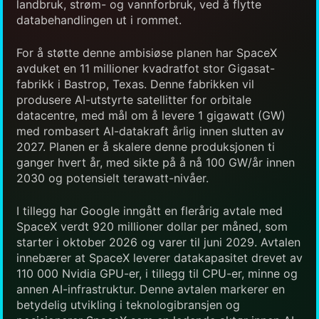
landbruk, strøm- og vannforbruk, ved å flytte
databehandlingen ut i rommet.
For å støtte denne ambisiøse planen har SpaceX
avduket en 11 millioner kvadratfot stor Gigasat-
fabrikk i Bastrop, Texas. Denne fabrikken vil
produsere AI-utstyrte satellitter for orbitale
datacentre, med mål om å levere 1 gigawatt (GW)
med rombasert AI-datakraft årlig innen slutten av
2027. Planen er å skalere denne produksjonen ti
ganger hvert år, med sikte på å nå 100 GW/år innen
2030 og potensielt terawatt-nivåer.
I tillegg har Google inngått en flerårig avtale med
SpaceX verdt 920 millioner dollar per måned, som
starter i oktober 2026 og varer til juni 2029. Avtalen
innebærer at SpaceX leverer datakapasitet drevet av
110 000 Nvidia GPU-er, i tillegg til CPU-er, minne og
annen AI-infrastruktur. Denne avtalen markerer en
betydelig utvikling i teknologibransjen og