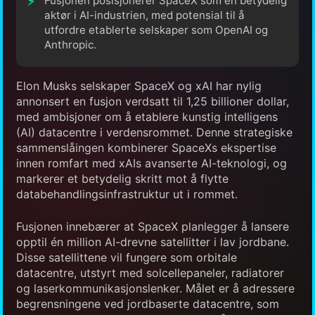
Fusjonen posisjonerer SpaceX som en betydelig
aktør i AI-industrien, med potensial til å
utfordre etablerte selskaper som OpenAI og
Anthropic.
Elon Musks selskaper SpaceX og xAI har nylig
annonsert en fusjon verdsatt til 1,25 billioner dollar,
med ambisjoner om å etablere kunstig intelligens
(AI) datacentre i verdensrommet. Denne strategiske
sammenslåingen kombinerer SpaceXs ekspertise
innen romfart med xAIs avanserte AI-teknologi, og
markerer et betydelig skritt mot å flytte
databehandlingsinfrastruktur ut i rommet.
Fusjonen innebærer at SpaceX planlegger å lansere
opptil én million AI-drevne satellitter i lav jordbane.
Disse satellittene vil fungere som orbitale
datacentre, utstyrt med solcellepaneler, radiatorer
og laserkommunikasjonslenker. Målet er å adressere
begrensningene ved jordbaserte datacentre, som