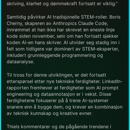
skriving, klarhet og dømmekraft fortsatt er viktig."
Samtidig påvirker AI tradisjonelle STEM-roller. Boris
Cherny, skaperen av Anthropics Claude Code,
innrømmet at han ikke har skrevet en eneste linje
kode siden november, selv om han fortsatt sjekker
koden AI-en hans skriver. AI utvider seg stadig inn i
felt som tidligere var dominert av STEM-eksperter,
inkludert grunnleggende programmering og
dataanalyse.
Til tross for denne utviklingen, er det fortsatt
etterspørsel etter nye tekniske ferdigheter. LinkedIn-
rapporten fremhever at ferdigheter som AI prompt
engineering og dataannotasjon er i vekst. Disse
ferdighetene fokuserer på å trene AI-systemer
snarere enn å bygge dem, og krever en kombinasjon
av teknisk kunnskap og kreative evner.
Thiels kommentarer og de pågående trendene i