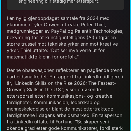
engineering blir stadig mer etterspurt.
I en nylig gjenoppdaget samtale fra 2024 med
økonomen Tyler Cowen, uttrykte Peter Thiel,
medgrunnlegger av PayPal og Palantir Technologies,
bekymring for at kunstig intelligens (AI) utgjør en
større trussel mot tekniske yrker enn mot kreative
yrker. Thiel uttalte: "Det ser mye verre ut for
matematikkfolk enn for ordfolk."
Denne observasjonen reflekterer en pågående trend
i arbeidsmarkedet. En rapport fra LinkedIn tidligere i
år, "LinkedIn Skills on the Rise 2026: The Fastest-
Growing Skills in the U.S.", viser en økende
etterspørsel etter kommunikasjons- og kreative
ferdigheter. Kommunikasjon, lederskap og
menneskeledelse er blant de mest ettertraktede
ferdighetene i dagens arbeidsmarked. En talsperson
fra LinkedIn uttalte til Fortune: "Selskaper ser i
økende grad etter gode kommunikatører, fordi sterk