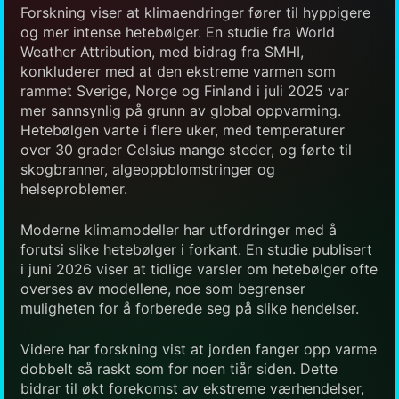
Forskning viser at klimaendringer fører til hyppigere
og mer intense hetebølger. En studie fra World
Weather Attribution, med bidrag fra SMHI,
konkluderer med at den ekstreme varmen som
rammet Sverige, Norge og Finland i juli 2025 var
mer sannsynlig på grunn av global oppvarming.
Hetebølgen varte i flere uker, med temperaturer
over 30 grader Celsius mange steder, og førte til
skogbranner, algeoppblomstringer og
helseproblemer.
Moderne klimamodeller har utfordringer med å
forutsi slike hetebølger i forkant. En studie publisert
i juni 2026 viser at tidlige varsler om hetebølger ofte
overses av modellene, noe som begrenser
muligheten for å forberede seg på slike hendelser.
Videre har forskning vist at jorden fanger opp varme
dobbelt så raskt som for noen tiår siden. Dette
bidrar til økt forekomst av ekstreme værhendelser,