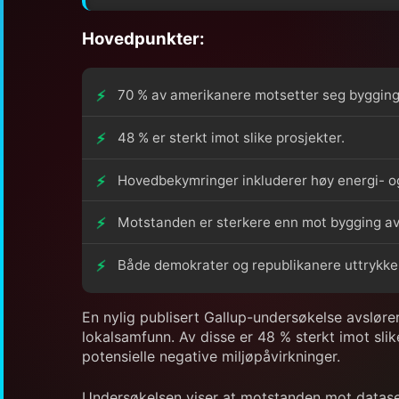
Hovedpunkter:
70 % av amerikanere motsetter seg bygging 
48 % er sterkt imot slike prosjekter.
Hovedbekymringer inkluderer høy energi- og
Motstanden er sterkere enn mot bygging av 
Både demokrater og republikanere uttrykke
En nylig publisert Gallup-undersøkelse avslører
lokalsamfunn. Av disse er 48 % sterkt imot sli
potensielle negative miljøpåvirkninger.
Undersøkelsen viser at motstanden mot datase