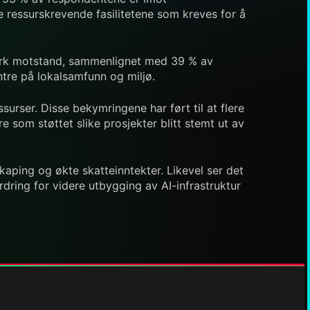
de ressurskrevende fasilitetene som kreves for å
sterk motstand, sammenlignet med 39 % av
tre på lokalsamfunn og miljø.
ssurser. Disse bekymringene har ført til at flere
e som støttet slike prosjekter blitt stemt ut av
aping og økte skatteinntekter. Likevel ser det
rdring for videre utbygging av AI-infrastruktur