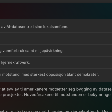
av AI-datasentre i sine lokalsamfunn.
 vannforbruk samt miljøpåvirkning.
kjernekraftverk.
r motstand, med sterkest opposisjon blant demokrater.
 at syv av ti amerikanere motsetter seg bygging av datasentr
ke prosjekter. Hovedårsakene til motstanden er bekymringer
ntre er sterkere enn mot bygging av kjernekraftverk. Men