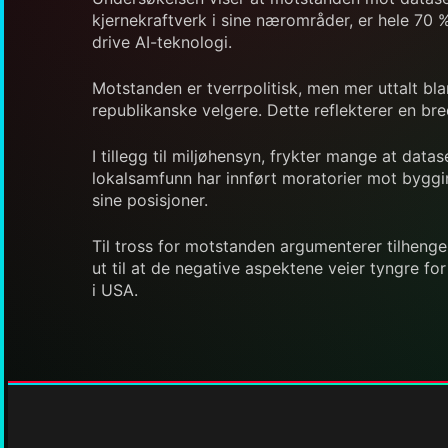
kjernekraftverk i sine nærområder, er hele 70 %
drive AI-teknologi.
Motstanden er tverrpolitisk, men mer uttalt b
republikanske velgere. Dette reflekterer en b
I tillegg til miljøhensyn, frykter mange at datas
lokalsamfunn har innført moratorier mot bygging 
sine posisjoner.
Til tross for motstanden argumenterer tilhenge
ut til at de negative aspektene veier tyngre fo
i USA.