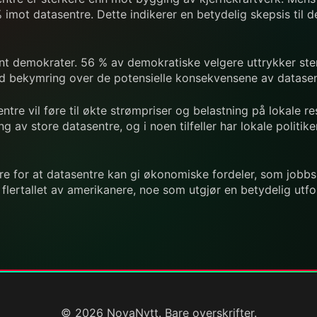
 imot datasentre. Dette indikerer en betydelig skepsis til 
lant demokrater. 56 % av demokratiske velgere uttrykker 
red bekymring over de potensielle konsekvensene av datasen
entre vil føre til økte strømpriser og belastning på lokale re
av store datasentre, og i noen tilfeller har lokale politiker
re for at datasentre kan gi økonomiske fordeler, som jobbsk
r flertallet av amerikanere, noe som utgjør en betydelig utfo
© 2026 NovaNytt. Bare overskrifter.