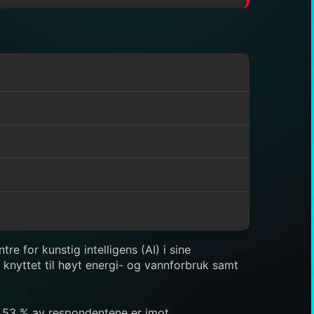
e for kunstig intelligens (AI) i sine
 knyttet til høyt energi- og vannforbruk samt
s 53 % av respondentene er imot