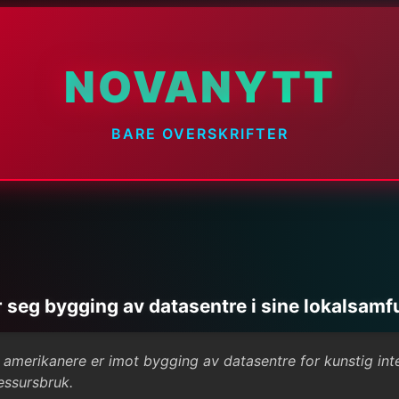
NOVANYTT
BARE OVERSKRIFTER
r seg bygging av datasentre i sine lokalsam
i amerikanere er imot bygging av datasentre for kunstig int
essursbruk.