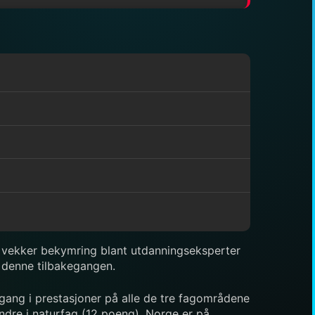
m vekker bekymring blant utdanningseksperter
l denne tilbakegangen.
gang i prestasjoner på alle de tre fagområdene
dre i naturfag (12 poeng). Norge er på