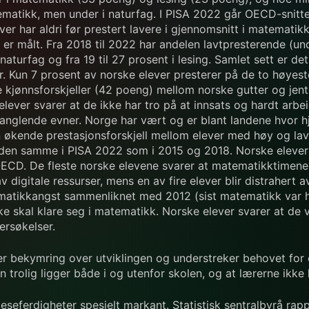
matikk, men under i naturfag. I PISA 2022 går OECD-snitte
er har aldri før prestert lavere i gjennomsnitt i matematik
r målt. Fra 2018 til 2022 har andelen lavtpresterende (unde
i naturfag og fra 19 til 27 prosent i lesing. Samlet sett er
er. Kun 7 prosent av norske elever presterer på de to høyes
 kjønnsforskjeller (42 poeng) mellom norske gutter og jenter 
 elever svarer at de ikke har tro på at innsats og hardt arb
anglende evner. Norge har vært og er blant landene hvor 
 en økende prestasjonsforskjell mellom elever med høy og l
t den samme i PISA 2022 som i 2015 og 2018. Norske elever
 OECD. De fleste norske elevene svarer at matematikktimene 
v digitale ressurser, mens en av fire elever blir distrahert 
matikkangst sammenliknet med 2012 (sist matematikk var h
kke skal klare seg i matematikk. Norske elever svarer at de 
ersøkelser.
r bekymring over utviklingen og understreker behovet for e
 trolig ligger både i og utenfor skolen, og at lærerne ikke
eseferdigheter spesielt markant. Statistisk sentralbyrå rapp