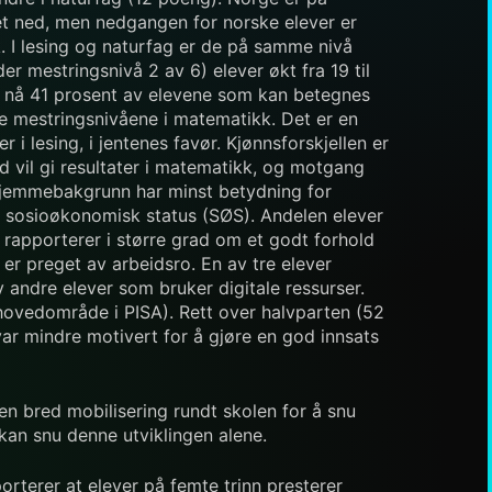
t ned, men nedgangen for norske elever er
k. I lesing og naturfag er de på samme nivå
r mestringsnivå 2 av 6) elever økt fra 19 til
 det nå 41 prosent av elevene som kan betegnes
te mestringsnivåene i matematikk. Det er en
i lesing, i jentenes favør. Kjønnsforskjellen er
eid vil gi resultater i matematikk, og motgang
hjemmebakgrunn har minst betydning for
av sosioøkonomisk status (SØS). Andelen elever
 rapporterer i større grad om et godt forhold
er preget av arbeidsro. En av tre elever
av andre elever som bruker digitale ressurser.
ovedområde i PISA). Rett over halvparten (52
var mindre motivert for å gjøre en god innsats
n bred mobilisering rundt skolen for å snu
 kan snu denne utviklingen alene.
orterer at elever på femte trinn presterer