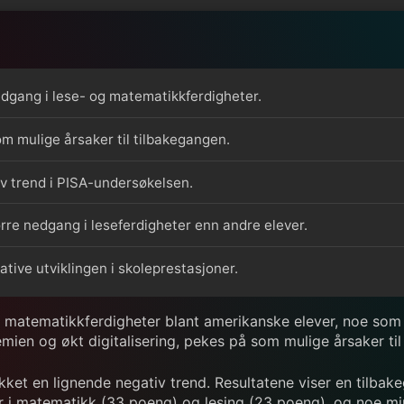
dgang i lese- og matematikkferdigheter.
m mulige årsaker til tilbakegangen.
iv trend i PISA-undersøkelsen.
rre nedgang i leseferdigheter enn andre elever.
ative utviklingen i skoleprestasjoner.
g matematikkferdigheter blant amerikanske elever, noe so
emien og økt digitalisering, pekes på som mulige årsaker ti
et en lignende negativ trend. Resultatene viser en tilbake
 i matematikk (33 poeng) og lesing (23 poeng), og noe min