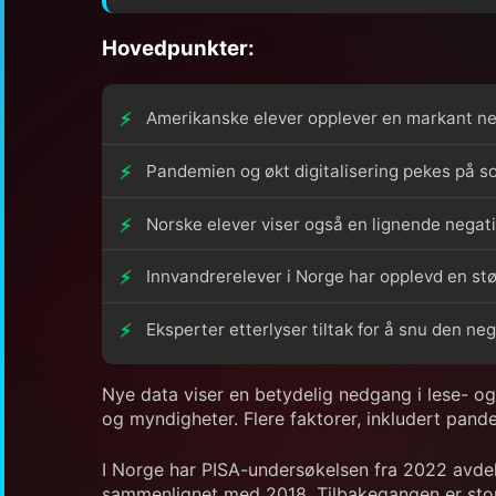
Hovedpunkter:
Amerikanske elever opplever en markant ne
Pandemien og økt digitalisering pekes på so
Norske elever viser også en lignende negat
Innvandrerelever i Norge har opplevd en stø
Eksperter etterlyser tiltak for å snu den neg
Nye data viser en betydelig nedgang i lese- o
og myndigheter. Flere faktorer, inkludert pand
I Norge har PISA-undersøkelsen fra 2022 avdekk
sammenlignet med 2018. Tilbakegangen er stor