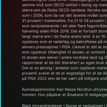
samme nivå som OECD-snittet i lesing og mate
større enn de fleste OECD-landene. Norske elev
som i 2006, som da var det laveste nivået som e
31 prosent i matematikk, fra 21 til 28 prosent 
som lavtpresterende i ett eller flere fagområd
halvering siden PISA 2018. Det er fortsatt store
langt større enn i de fleste andre land. 4 av 10
oppleves som et nederlag og bekreftelse på m
elevers prestasjoner i PISA. Likevel er det er
som opplever tilhørighet til skolen, er omtren
til skolen enn elever i andre nordiske land og
rapporterer at de blir distrahert av egen bruk a
Det er en økning i andelen som opplever mate
prosent) svarer at de er engstelige for at de i
på PISA 2022 enn de har vært på tidligere und
Kunnskapsminister Kari Nessa Nordtun uttrykke
trenden. Hun påpeker at årsakene til nedgangen
Blant innvandrerelever i Norge er nedgangen i l