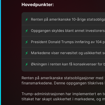
Hovedpunkter:
Renten på amerikanske 10-årige statsobligas
Oppgangen skyldes blant annet investorers 
President Donald Trumps innføring av 104 pr
Markedene viser nervøsitet og usikkerhet so
Økningen i renten kan få konsekvenser for 
Renten på amerikanske statsobligasjoner med 10
finansmarkedene. Denne oppgangen tilskrives b
Trump-administrasjonen har implementert en to
tiltaket har skapt usikkerhet i markedene, og m