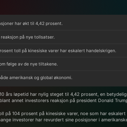
joner har økt til 4,42 prosent.
reaksjon på nye tollsatser.
osent toll på kinesiske varer har eskalert handelskrigen.
m følge av de nye tiltakene.
både amerikansk og global økonomi.
 års løpetid har nylig steget til 4,42 prosent, en betydel
lant annet investorers reaksjon på president Donald Trumps
ll på 104 prosent på kinesiske varer, noe som har eskaler
ange investorer har revurdert sine posisjoner i amerikanske