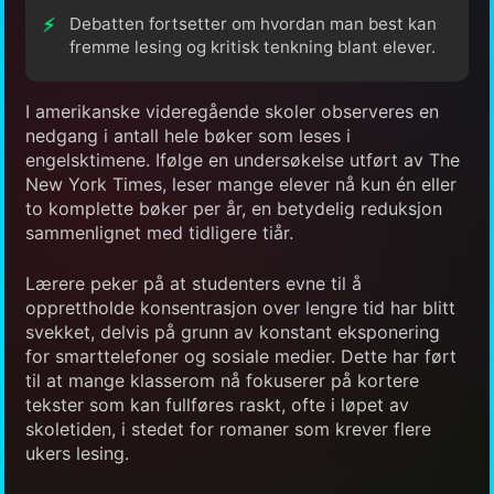
Debatten fortsetter om hvordan man best kan
fremme lesing og kritisk tenkning blant elever.
I amerikanske videregående skoler observeres en
nedgang i antall hele bøker som leses i
engelsktimene. Ifølge en undersøkelse utført av The
New York Times, leser mange elever nå kun én eller
to komplette bøker per år, en betydelig reduksjon
sammenlignet med tidligere tiår.
Lærere peker på at studenters evne til å
opprettholde konsentrasjon over lengre tid har blitt
svekket, delvis på grunn av konstant eksponering
for smarttelefoner og sosiale medier. Dette har ført
til at mange klasserom nå fokuserer på kortere
tekster som kan fullføres raskt, ofte i løpet av
skoletiden, i stedet for romaner som krever flere
ukers lesing.