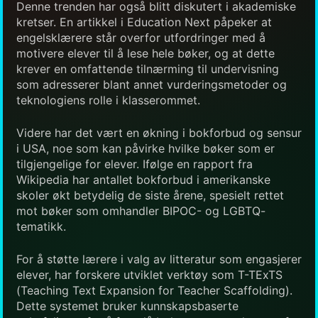
Denne trenden har også blitt diskutert i akademiske
kretser. En artikkel i Education Next påpeker at
engelsklærere står overfor utfordringer med å
motivere elever til å lese hele bøker, og at dette
krever en omfattende tilnærming til undervisning
som adresserer blant annet vurderingsmetoder og
teknologiens rolle i klasserommet.
Videre har det vært en økning i bokforbud og sensur
i USA, noe som kan påvirke hvilke bøker som er
tilgjengelige for elever. Ifølge en rapport fra
Wikipedia har antallet bokforbud i amerikanske
skoler økt betydelig de siste årene, spesielt rettet
mot bøker som omhandler BIPOC- og LGBTQ-
tematikk.
For å støtte lærere i valg av litteratur som engasjerer
elever, har forskere utviklet verktøy som T-TExTS
(Teaching Text Expansion for Teacher Scaffolding).
Dette systemet bruker kunnskapsbaserte