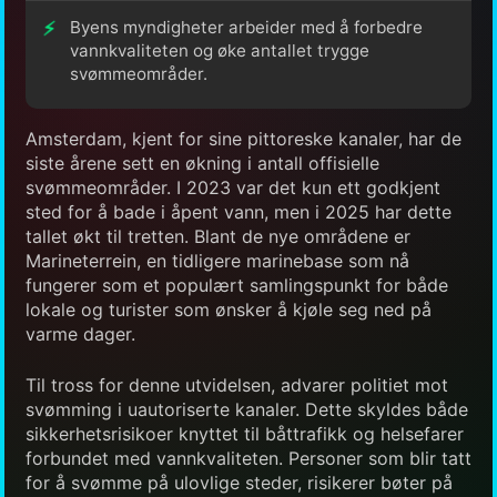
Byens myndigheter arbeider med å forbedre
vannkvaliteten og øke antallet trygge
svømmeområder.
Amsterdam, kjent for sine pittoreske kanaler, har de
siste årene sett en økning i antall offisielle
svømmeområder. I 2023 var det kun ett godkjent
sted for å bade i åpent vann, men i 2025 har dette
tallet økt til tretten. Blant de nye områdene er
Marineterrein, en tidligere marinebase som nå
fungerer som et populært samlingspunkt for både
lokale og turister som ønsker å kjøle seg ned på
varme dager.
Til tross for denne utvidelsen, advarer politiet mot
svømming i uautoriserte kanaler. Dette skyldes både
sikkerhetsrisikoer knyttet til båttrafikk og helsefarer
forbundet med vannkvaliteten. Personer som blir tatt
for å svømme på ulovlige steder, risikerer bøter på