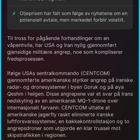
Oljeprisen har falt som følge av nyhetene om en
potensiell avtale, men markedet forblir volatilt.
Til tross for pågående forhandlinger om en
våpenhvile, har USA og Iran nylig gjennomført
gjensidige militære angrep, noe som kompliserer
fredsprosessen.
Ifølge USAs sentralkommando (CENTCOM)
gjennomførte amerikanske styrker angrep på iranske
radar- og dronesystemer i byen Goruk og på øya
Qeshm i helgen. Disse angrepene var et svar på Irans
nedskyting av en amerikansk MQ-1-drone over
internasjonalt farvann. CENTCOM uttalte at
amerikanske jagerfly raskt eliminerte iranske
luftforsvarssystemer, en bakkekontrollstasjon og to
angrepsdroner som utgjorde en klar trussel mot
skipstrafikken i regionen.