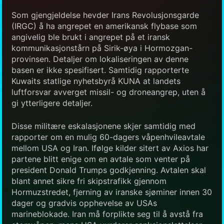
Som gjengjeldelse hevder Irans Revolusjonsgarde
(IRGC) å ha angrepet en amerikansk flybase som
angivelig ble brukt i angrepet på et iransk
kommunikasjonstårn på Sirik-øya i Hormozgan-
provinsen. Detaljer om lokaliseringen av denne
basen er ikke spesifisert. Samtidig rapporterte
Kuwaits statlige nyhetsbyrå KUNA at landets
luftforsvar avverget missil- og droneangrep, uten å
gi ytterligere detaljer.
Disse militære eskalasjonene skjer samtidig med
rapporter om en mulig 60-dagers våpenhvileavtale
mellom USA og Iran. Ifølge kilder sitert av Axios har
partene blitt enige om en avtale som venter på
president Donald Trumps godkjenning. Avtalen skal
blant annet sikre fri skipstrafikk gjennom
Hormuzstredet, fjerning av iranske sjøminer innen 30
dager og gradvis opphevelse av USAs
marineblokade. Iran må forplikte seg til å avstå fra