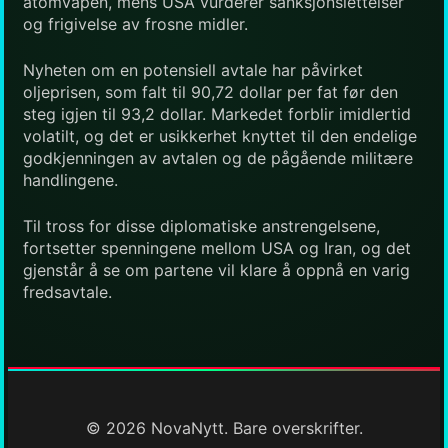
atomvåpen, mens USA vurderer sanksjonslettelser
og frigivelse av frosne midler.
Nyheten om en potensiell avtale har påvirket
oljeprisen, som falt til 90,72 dollar per fat før den
steg igjen til 93,2 dollar. Markedet forblir imidlertid
volatilt, og det er usikkerhet knyttet til den endelige
godkjenningen av avtalen og de pågående militære
handlingene.
Til tross for disse diplomatiske anstrengelsene,
fortsetter spenningene mellom USA og Iran, og det
gjenstår å se om partene vil klare å oppnå en varig
fredsavtale.
© 2026 NovaNytt. Bare overskrifter.