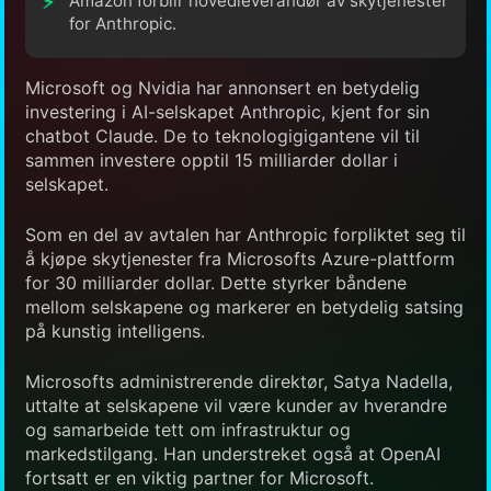
Amazon forblir hovedleverandør av skytjenester
for Anthropic.
Microsoft og Nvidia har annonsert en betydelig
investering i AI-selskapet Anthropic, kjent for sin
chatbot Claude. De to teknologigigantene vil til
sammen investere opptil 15 milliarder dollar i
selskapet.
Som en del av avtalen har Anthropic forpliktet seg til
å kjøpe skytjenester fra Microsofts Azure-plattform
for 30 milliarder dollar. Dette styrker båndene
mellom selskapene og markerer en betydelig satsing
på kunstig intelligens.
Microsofts administrerende direktør, Satya Nadella,
uttalte at selskapene vil være kunder av hverandre
og samarbeide tett om infrastruktur og
markedstilgang. Han understreket også at OpenAI
fortsatt er en viktig partner for Microsoft.