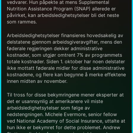
vedvarer. Hun påpekte at mens Supplemental
Nutrition Assistance Program (SNAP) allerede er
påvirket, kan arbeidsledighetsytelser bli det neste
som rammes.
Arbeidsledighetsytelser finansieres hovedsakelig av
delstatene gjennom arbeidsgiveravgifter, mens den
føderale regjeringen dekker administrative
kostnader, som utgjør omtrent 7% av programmets
totale kostnader. Siden 1. oktober har noen delstater
ikke mottatt føderale midler for disse administrative
kostnadene, og flere kan begynne å merke effektene
innen midten av november.
Til tross for disse bekymringene mener eksperter at
det er usannsynlig at amerikanere vil miste
arbeidsledighetsytelser som følge av
nedstengningen. Michele Evermore, senior fellow
ved National Academy of Social Insurance, uttalte at
hun ikke er bekymret for dette problemet. Andrew