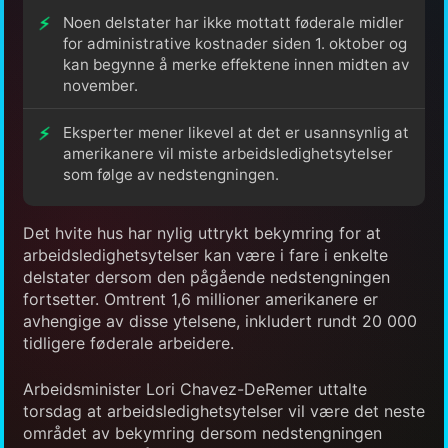
Noen delstater har ikke mottatt føderale midler
for administrative kostnader siden 1. oktober og
kan begynne å merke effektene innen midten av
november.
Eksperter mener likevel at det er usannsynlig at
amerikanere vil miste arbeidsledighetsytelser
som følge av nedstengningen.
Det hvite hus har nylig uttrykt bekymring for at
arbeidsledighetsytelser kan være i fare i enkelte
delstater dersom den pågående nedstengningen
fortsetter. Omtrent 1,6 millioner amerikanere er
avhengige av disse ytelsene, inkludert rundt 20 000
tidligere føderale arbeidere.
Arbeidsminister Lori Chavez-DeRemer uttalte
torsdag at arbeidsledighetsytelser vil være det neste
området av bekymring dersom nedstengningen