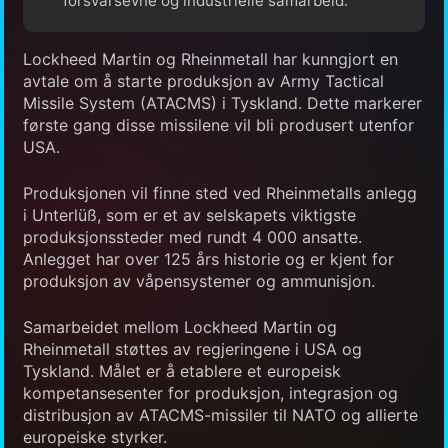
forsvarsevne og industrielle samarbeid.
Lockheed Martin og Rheinmetall har kunngjort en
avtale om å starte produksjon av Army Tactical
Missile System (ATACMS) i Tyskland. Dette markerer
første gang disse missilene vil bli produsert utenfor
USA.
Produksjonen vil finne sted ved Rheinmetalls anlegg
i Unterlüß, som er et av selskapets viktigste
produksjonssteder med rundt 4 000 ansatte.
Anlegget har over 125 års historie og er kjent for
produksjon av våpensystemer og ammunisjon.
Samarbeidet mellom Lockheed Martin og
Rheinmetall støttes av regjeringene i USA og
Tyskland. Målet er å etablere et europeisk
kompetansesenter for produksjon, integrasjon og
distribusjon av ATACMS-missiler til NATO og allierte
europeiske styrker.