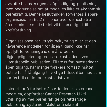
avslutte finansieringen av åpen tilgang-publisering,
med begrunnelse om at modellen ikke er økonomisk
bærekraftig. Denne beslutningen forventes å spare
organisasjonen £5,2 millioner over de neste tre
årene, midler som i stedet vil bli omdirigert til
kreftforskning.
Organisasjonen har uttrykt bekymring over at den
nåværende modellen for åpen tilgang ikke har
oppfylt forventningene om å forbedre
tilgjengeligheten og redusere kostnadene ved
vitenskapelig publisering. Til tross for investeringer i
åpen tilgang, har mange forskere fortsatt måttet
betale for å få tilgang til viktige tidsskrifter, noe som
har ført til en dobbel kostnadsbyrde.
I stedet for å fortsette å støtte den eksisterende
modellen, oppfordrer Cancer Research UK til
utvikling av mer bærekraftige og rettferdige
publiseringssystemer. Målet er å sikre at