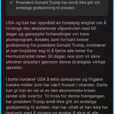
President Donald Trump har ennå ikke gitt sin
endelige godkjenning til avtalen.
USA og Iran har oppnådd en foreløpig enighet om å
forlenge den eksisterende våpenhvilen med 60
dager og gjenoppta forhandlinger om Irans
atomprogram. Avtalen, som fortsatt krever
godkjenning fra president Donald Trump, innebærer
at Iran forplikter seg til å fjerne alle miner fra
Hormuzstredet innen 30 dager, noe som vil sikre
uhindret skipsfart gjennom denne strategisk viktige
sjøveien.
I bytte vurderer USA å lette sanksjoner og frigjøre
iranske midler som har vært frosset i utlandet. Dette
kan gi Iran en vei ut av den økonomiske krisen
landet står overfor. Til tross for denne fremgangen,
har president Trump ennå ikke gitt sin endelige
godkjenning til avtalen. Han har uttalt at han ikke har
hastverk med å signere og ønsker å sikre at alle