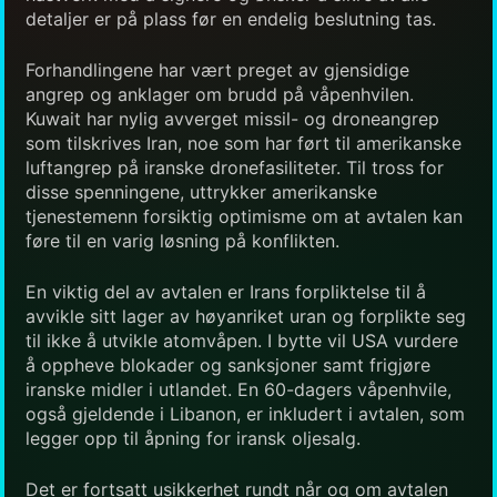
detaljer er på plass før en endelig beslutning tas.
Forhandlingene har vært preget av gjensidige
angrep og anklager om brudd på våpenhvilen.
Kuwait har nylig avverget missil- og droneangrep
som tilskrives Iran, noe som har ført til amerikanske
luftangrep på iranske dronefasiliteter. Til tross for
disse spenningene, uttrykker amerikanske
tjenestemenn forsiktig optimisme om at avtalen kan
føre til en varig løsning på konflikten.
En viktig del av avtalen er Irans forpliktelse til å
avvikle sitt lager av høyanriket uran og forplikte seg
til ikke å utvikle atomvåpen. I bytte vil USA vurdere
å oppheve blokader og sanksjoner samt frigjøre
iranske midler i utlandet. En 60-dagers våpenhvile,
også gjeldende i Libanon, er inkludert i avtalen, som
legger opp til åpning for iransk oljesalg.
Det er fortsatt usikkerhet rundt når og om avtalen