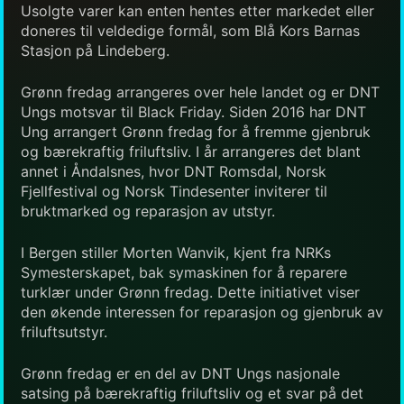
Usolgte varer kan enten hentes etter markedet eller
doneres til veldedige formål, som Blå Kors Barnas
Stasjon på Lindeberg.
Grønn fredag arrangeres over hele landet og er DNT
Ungs motsvar til Black Friday. Siden 2016 har DNT
Ung arrangert Grønn fredag for å fremme gjenbruk
og bærekraftig friluftsliv. I år arrangeres det blant
annet i Åndalsnes, hvor DNT Romsdal, Norsk
Fjellfestival og Norsk Tindesenter inviterer til
bruktmarked og reparasjon av utstyr.
I Bergen stiller Morten Wanvik, kjent fra NRKs
Symesterskapet, bak symaskinen for å reparere
turklær under Grønn fredag. Dette initiativet viser
den økende interessen for reparasjon og gjenbruk av
friluftsutstyr.
Grønn fredag er en del av DNT Ungs nasjonale
satsing på bærekraftig friluftsliv og et svar på det