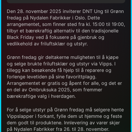
Den 28. november 2025 inviterer DNT Ung til Grønn
fredag på Nydalen Fabrikker i Oslo. Dette
arrangementet, som finner sted fra kl. 15:00 til 19:00,
tilbyr et bærekraftig alternativ til den tradisjonelle
Black Friday ved å fokusere på gjenbruk og
vedlikehold av friluftsklær og utstyr.
Grønn fredag gir deltakerne muligheten til å kjøpe
og selge brukte friluftsklær og utstyr via Vipps. I
tillegg kan besøkende få hjelp til å reparere og
forlenge levetiden på sine favorittplagg.
Arrangementet er gratis og åpent for alle, og det er
en del av Ombruksuka 2025, som fremmer
bærekraftige valg i hverdagen.
For å selge utstyr på Grønn fredag må selgere hente
Vippslapper i forkant, fylle dem ut hjemme og feste
dem godt til produktene. Innlevering av varer skjer
på Nydalen Fabrikker fra 26. til 28. november.