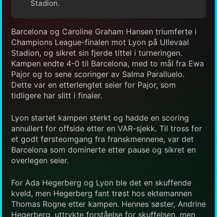
Stadion.
Barcelona og Caroline Graham Hansen triumferte i
Champions League-finalen mot Lyon på Ullevaal
Stadion, og sikret sin fjerde tittel i turneringen.
Kampen endte 4-0 til Barcelona, med to mål fra Ewa
Pajor og to sene scoringer av Salma Paralluelo.
Dette var en etterlengtet seier for Pajor, som
tidligere har slitt i finaler.
Lyon startet kampen sterkt og hadde en scoring
annullert for offside etter en VAR-sjekk. Til tross for
et godt førsteomgang fra franskmennene, var det
Barcelona som dominerte etter pause og sikret en
overlegen seier.
For Ada Hegerberg og Lyon ble det en skuffende
kveld, men Hegerberg fant trøst hos ektemannen
Thomas Rogne etter kampen. Hennes søster, Andrine
Hegerberg, uttrykte forståelse for skuffelsen, men