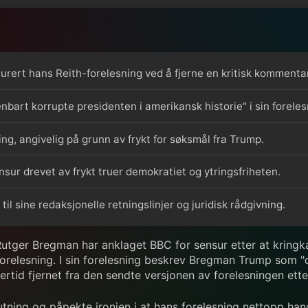
rert hans Reith-forelesning ved å fjerne en kritisk komment
rt korrupte presidenten i amerikansk historie" i sin foreles
ing, angivelig på grunn av frykt for søksmål fra Trump.
sur drevet av frykt truer demokratiet og ytringsfriheten.
l sine redaksjonelle retningslinjer og juridisk rådgivning.
Rutger Bregman har anklaget BBC for sensur etter at kring
forelesning. I sin forelesning beskrev Bregman Trump som "
ertid fjernet fra den sendte versjonen av forelesningen etter
utning og påpekte ironien i at hans forelesning nettopp ha