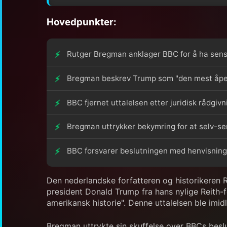
Hovedpunkter:
Rutger Bregman anklager BBC for å ha sensu
Bregman beskrev Trump som "den mest åpenba
BBC fjernet uttalelsen etter juridisk rådgivn
Bregman uttrykker bekymring for at selv-sen
BBC forsvarer beslutningen med henvisning ti
Den nederlandske forfatteren og historikeren 
president Donald Trump fra hans nylige Reith-
amerikansk historie". Denne uttalelsen ble imidl
Bregman uttrykte sin skuffelse over BBCs besl