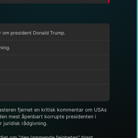
ar om president Donald Trump.
ning.
kasteren fjernet en kritisk kommentar om USAs
den mest åpenbart korrupte presidenten i
 juridisk rådgivning.
ndlet om "den lammende feigheten" blant