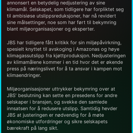
annonsert en betydelig nedjustering av sine
klimamål. Selskapet, som tidligere har forpliktet seg
til ambisiøse utslippsreduksjoner, har nå revidert
sine målsettinger, noe som har ført til bekymring
blant miljøorganisasjoner og eksperter.
JBS har tidligere fått kritikk for sin miljøpåvirkning,
spesielt knyttet til avskoging i Amazonas og høye
klimagassutslipp fra kjøttproduksjon. Nedjusteringen
av klimamålene kommer i en tid hvor det er økende
press på næringslivet for å ta ansvar i kampen mot
klimaendringer.
Miljøorganisasjoner uttrykker bekymring over at
JBS' beslutning kan sette en presedens for andre
selskaper i bransjen, og svekke den samlede
innsatsen for å redusere utslipp. Samtidig hevder
JBS at justeringen er nødvendig for å møte
økonomiske utfordringer og sikre selskapets
bærekraft på lang sikt.