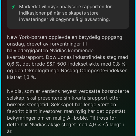
Markedet vil nøye analysere rapporten for
indikasjoner på når selskapets store
investeringer vil begynne å gi avkastning.
New York-børsen opplevde en betydelig oppgang
onsdag, drevet av forventninger til
halvledergiganten Nvidias kommende
kvartalsrapport. Dow Jones industriindeks steg med
0,6 %, det brede S&P 500-indekset økte med 0,8 %,
og den teknologitunge Nasdaq Composite-indeksen
klatret 1,3 %.
Nvidia, som er verdens høyest verdsatte børsnoterte
selskap, skal presentere sin kvartalsrapport etter
børsens stengetid. Selskapet har lenge vært en
favoritt blant investorer, men nylig har det oppstått
bekymringer om en mulig AI-boble. Til tross for
dette har Nvidias aksje steget med 4,9 % så langt i
år.