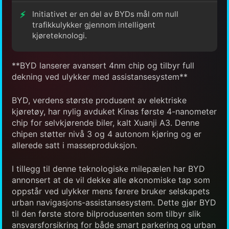
Initiativet er en del av BYDs mål om null
trafikkulykker gjennom intelligent
kjøreteknologi.
**BYD lanserer avansert 4nm chip og tilbyr full
dekning ved ulykker med assistansesystem**
BYD, verdens største produsent av elektriske
kjøretøy, har nylig avduket Kinas første 4-nanometer
chip for selvkjørende biler, kalt Xuanji A3. Denne
chipen støtter nivå 3 og 4 autonom kjøring og er
allerede satt i masseproduksjon.
I tillegg til denne teknologiske milepælen har BYD
annonsert at de vil dekke alle økonomiske tap som
oppstår ved ulykker mens førere bruker selskapets
urban navigasjons-assistansesystem. Dette gjør BYD
til den første store bilprodusenten som tilbyr slik
ansvarsforsikring for både smart parkering og urban