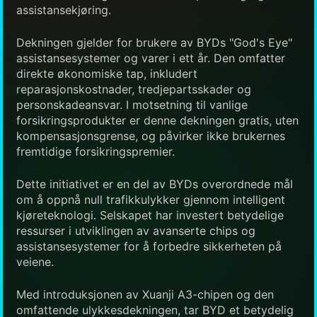
assistansekjøring.
Dekningen gjelder for brukere av BYDs "God's Eye"
assistansesystemer og varer i ett år. Den omfatter
direkte økonomiske tap, inkludert
reparasjonskostnader, tredjepartsskader og
personskadeansvar. I motsetning til vanlige
forsikringsprodukter er denne dekningen gratis, uten
kompensasjonsgrense, og påvirker ikke brukernes
fremtidige forsikringspremier.
Dette initiativet er en del av BYDs overordnede mål
om å oppnå null trafikkulykker gjennom intelligent
kjøreteknologi. Selskapet har investert betydelige
ressurser i utviklingen av avanserte chips og
assistansesystemer for å forbedre sikkerheten på
veiene.
Med introduksjonen av Xuanji A3-chipen og den
omfattende ulykkesdekningen, tar BYD et betydelig