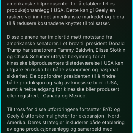
amerikanske bilprodusenter for å etablere felles
produksjonsanlegg i USA. Dette kan gi Geely en
raskere vei inn i det amerikanske markedet og bidra
til å redusere kostnadene knyttet til tollsatser.
Disse planene har imidlertid møtt motstand fra
amerikanske senatorer. I et brev til president Donald
Trump har senatorene Tammy Baldwin, Elissa Slotkin
og Chuck Schumer uttrykt bekymring for at
kinesiske bilprodusenters tilstedeværelse i USA kan
utgjøre en risiko for både økonomien og nasjonal
sikkerhet. De oppfordrer presidenten til å hindre
både produksjon og salg av kinesiske biler i USA,
samt å nekte adgang for kinesiske biler produsert
eller registrert i Canada og Mexico.
Til tross for disse utfordringene fortsetter BYD og
Geely å utforske muligheter for ekspansjon i Nord-
Amerika. Deres strategier inkluderer både etablering
av egne produksjonsanlegg og samarbeid med