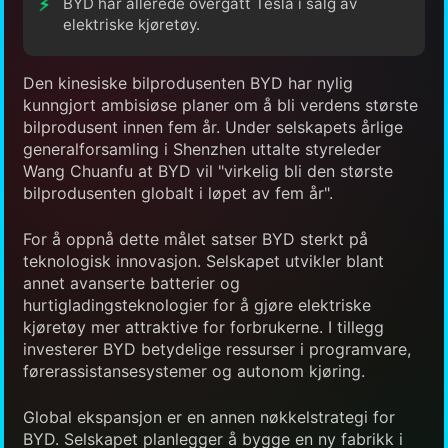
BYD har allerede overgått Tesla i salg av
elektriske kjøretøy.
Den kinesiske bilprodusenten BYD har nylig
kunngjort ambisiøse planer om å bli verdens største
bilprodusent innen fem år. Under selskapets årlige
generalforsamling i Shenzhen uttalte styreleder
Wang Chuanfu at BYD vil "virkelig bli den største
bilprodusenten globalt i løpet av fem år".
For å oppnå dette målet satser BYD sterkt på
teknologisk innovasjon. Selskapet utvikler blant
annet avanserte batterier og
hurtigladingsteknologier for å gjøre elektriske
kjøretøy mer attraktive for forbrukerne. I tillegg
investerer BYD betydelige ressurser i programvare,
førerassistansesystemer og autonom kjøring.
Global ekspansjon er en annen nøkkelstrategi for
BYD. Selskapet planlegger å bygge en ny fabrikk i