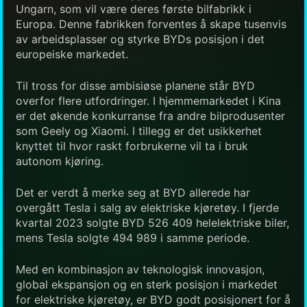
Ungarn, som vil være deres første bilfabrikk i
Europa. Denne fabrikken forventes å skape tusenvis
av arbeidsplasser og styrke BYDs posisjon i det
europeiske markedet.
Til tross for disse ambisiøse planene står BYD
overfor flere utfordringer. I hjemmemarkedet i Kina
er det økende konkurranse fra andre bilprodusenter
som Geely og Xiaomi. I tillegg er det usikkerhet
knyttet til hvor raskt forbrukerne vil ta i bruk
autonom kjøring.
Det er verdt å merke seg at BYD allerede har
overgått Tesla i salg av elektriske kjøretøy. I fjerde
kvartal 2023 solgte BYD 526 409 helelektriske biler,
mens Tesla solgte 494 989 i samme periode.
Med en kombinasjon av teknologisk innovasjon,
global ekspansjon og en sterk posisjon i markedet
for elektriske kjøretøy, er BYD godt posisjonert for å