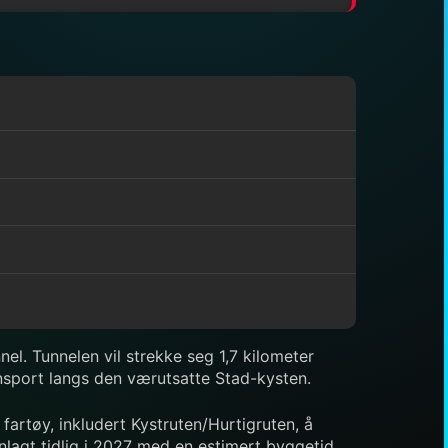
el. Tunnelen vil strekke seg 1,7 kilometer
ansport langs den værutsatte Stad-kysten.
artøy, inkludert Kystruten/Hurtigruten, å
nlagt tidlig i 2027 med en estimert byggetid