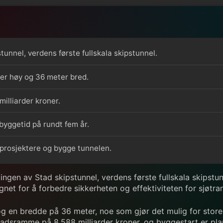
unnel, verdens første fullskala skipstunnel.
ter høy og 36 meter bred.
illiarder kroner.
 byggetid på rundt fem år.
ljprosjektere og bygge tunnelen.
ngen av Stad skipstunnel, verdens første fullskala skipstunn
gnet for å forbedre sikkerheten og effektiviteten for sjøtr
g en bredde på 36 meter, noe som gjør det mulig for store f
nadsramme på 8,588 milliarder kroner, og byggestart er pla