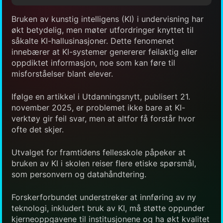
Bruken av kunstig intelligens (KI) i undervisning har
økt betydelig, men møter utfordringer knyttet til
såkalte KI-hallusinasjoner. Dette fenomenet
innebærer at KI-systemer genererer feilaktig eller
oppdiktet informasjon, noe som kan føre til
misforståelser blant elever.
Ifølge en artikkel i Utdanningsnytt, publisert 21.
november 2025, er problemet ikke bare at KI-
verktøy gir feil svar, men at altfor få forstår hvor
ofte det skjer.
Utvalget for framtidens fellesskole påpeker at
bruken av KI i skolen reiser flere etiske spørsmål,
som personvern og datahåndtering.
Forskerforbundet understreker at innføring av ny
teknologi, inkludert bruk av KI, må støtte oppunder
kjerneoppgavene til institusjonene og ha økt kvalitet