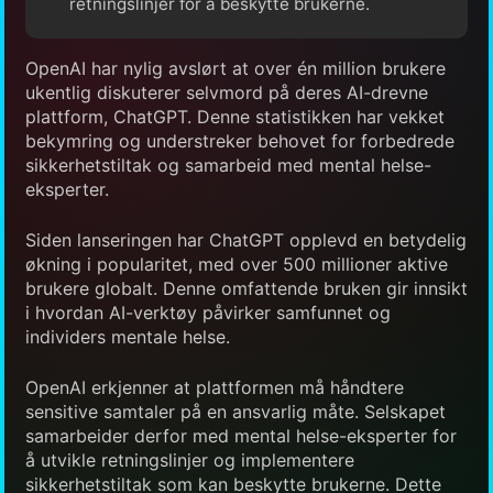
retningslinjer for å beskytte brukerne.
OpenAI har nylig avslørt at over én million brukere
ukentlig diskuterer selvmord på deres AI-drevne
plattform, ChatGPT. Denne statistikken har vekket
bekymring og understreker behovet for forbedrede
sikkerhetstiltak og samarbeid med mental helse-
eksperter.
Siden lanseringen har ChatGPT opplevd en betydelig
økning i popularitet, med over 500 millioner aktive
brukere globalt. Denne omfattende bruken gir innsikt
i hvordan AI-verktøy påvirker samfunnet og
individers mentale helse.
OpenAI erkjenner at plattformen må håndtere
sensitive samtaler på en ansvarlig måte. Selskapet
samarbeider derfor med mental helse-eksperter for
å utvikle retningslinjer og implementere
sikkerhetstiltak som kan beskytte brukerne. Dette