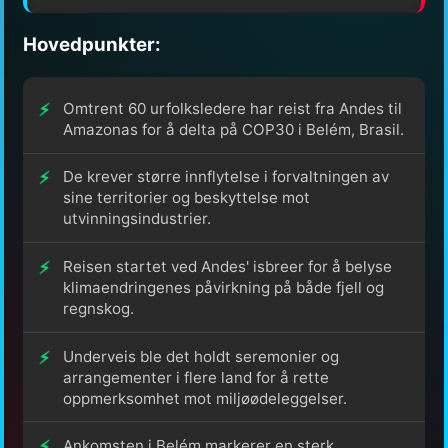
Hovedpunkter:
Omtrent 60 urfolksledere har reist fra Andes til
Amazonas for å delta på COP30 i Belém, Brasil.
De krever større innflytelse i forvaltningen av
sine territorier og beskyttelse mot
utvinningsindustrier.
Reisen startet ved Andes' isbreer for å belyse
klimaendringenes påvirkning på både fjell og
regnskog.
Underveis ble det holdt seremonier og
arrangementer i flere land for å rette
oppmerksomhet mot miljøødeleggelser.
Ankomsten i Belém markerer en sterk