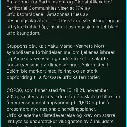
En rapport fra Earth Insight og Global Alliance of
Territorial Communities viser at 17% av
urfolksområdene i Amazonas trues av
utvinningsaktiviteter. Til tross for disse utfordringene
uttrykte Ixchiu håp, inspirert av engasjementet blant
urfolksungdom.
Gruppens båt, kalt Yaku Mama (Vannets Mor),
symboliserte forbindelsen mellom fjellenes isbreer
og Amazonas-elven, og understreket de akutte
konsekvensene av klimaendringer. Ankomsten i
Belém ble markert med feiring og en sterk
oppfordring til å forsvare urfolks territorier.
COP30, som finner sted fra 10. til 21. november
2025, samler verdens ledere for å diskutere tiltak for
å begrense global oppvarming til 1,5°C og for å
presentere nye nasjonale handlingsplaner.
Urfolksledernes tilstedeværelse og krav om større
innflytelse understreker viktigheten av å inkludere