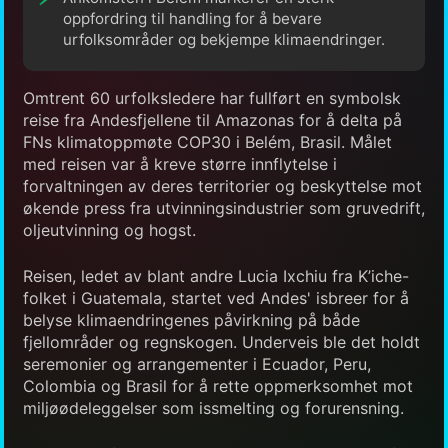
oppfordring til handling for å bevare
urfolksområder og bekjempe klimaendringer.
Omtrent 60 urfolksledere har fullført en symbolsk
reise fra Andesfjellene til Amazonas for å delta på
FNs klimatoppmøte COP30 i Belém, Brasil. Målet
med reisen var å kreve større innflytelse i
forvaltningen av deres territorier og beskyttelse mot
økende press fra utvinningsindustrier som gruvedrift,
oljeutvinning og hogst.
Reisen, ledet av blant andre Lucia Ixchiu fra K’iche-
folket i Guatemala, startet ved Andes' isbreer for å
belyse klimaendringenes påvirkning på både
fjellområder og regnskogen. Underveis ble det holdt
seremonier og arrangementer i Ecuador, Peru,
Colombia og Brasil for å rette oppmerksomhet mot
miljøødeleggelser som issmelting og forurensning.