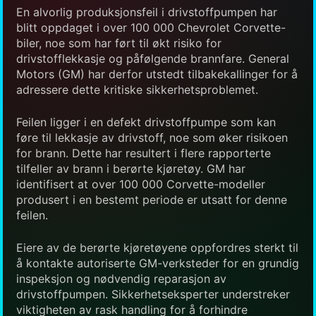
En alvorlig produksjonsfeil i drivstoffpumpen har
blitt oppdaget i over 100 000 Chevrolet Corvette-
biler, noe som har ført til økt risiko for
drivstofflekkasje og påfølgende brannfare. General
Motors (GM) har derfor utstedt tilbakekallinger for å
adressere dette kritiske sikkerhetsproblemet.
Feilen ligger i en defekt drivstoffpumpe som kan
føre til lekkasje av drivstoff, noe som øker risikoen
for brann. Dette har resultert i flere rapporterte
tilfeller av brann i berørte kjøretøy. GM har
identifisert at over 100 000 Corvette-modeller
produsert i en bestemt periode er utsatt for denne
feilen.
Eiere av de berørte kjøretøyene oppfordres sterkt til
å kontakte autoriserte GM-verksteder for en grundig
inspeksjon og nødvendig reparasjon av
drivstoffpumpen. Sikkerhetseksperter understreker
viktigheten av rask handling for å forhindre