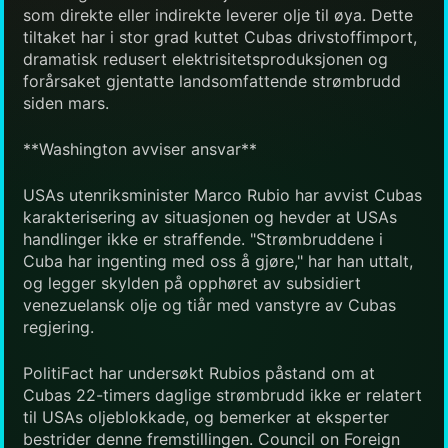
som direkte eller indirekte leverer olje til øya. Dette
tiltaket har i stor grad kuttet Cubas drivstoffimport,
dramatisk redusert elektrisitetsproduksjonen og
forårsaket gjentatte landsomfattende strømbrudd
siden mars.
**Washington avviser ansvar**
USAs utenriksminister Marco Rubio har avvist Cubas
karakterisering av situasjonen og hevder at USAs
handlinger ikke er straffende. "Strømbruddene i
Cuba har ingenting med oss å gjøre," har han uttalt,
og legger skylden på opphøret av subsidiert
venezuelansk olje og tiår med vanstyre av Cubas
regjering.
PolitiFact har undersøkt Rubios påstand om at
Cubas 22-timers daglige strømbrudd ikke er relatert
til USAs oljeblokkade, og bemerker at eksperter
bestrider denne fremstillingen. Council on Foreign