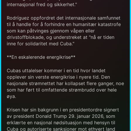
internasjonal fred og sikkerhet."
Rodríguez oppfordret det internasjonale samfunnet
til å handle for å forhindre en humanitær katastrofe
som kan påtvinges gjennom våpen eller
drivstoffblokade, og understreket at "nå er tiden
inne for solidaritet med Cuba."
**En eskalerende energikrise**
Cubas uttalelser kommer i en tid hvor landet
opplever sin verste energikrise i nyere tid. Den
nasjonale strømnettet har kollapset flere ganger, noe
som har ført til omfattende strømbrudd over hele
øya.
Krisen har sin bakgrunn i en presidentordre signert
av president Donald Trump 29. januar 2026, som
erklærte en nasjonal nødsituasjon med hensyn til
Cuba og autoriserte sanksjoner mot ethvert land