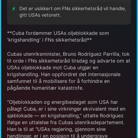
Det er usikkert om FNs sikkerhetsråd vil handle,
gitt USAs vetorett.
**Cuba fordømmer USAs oljeblokkade som
'krigshandling' i FNs sikkerhetsråd**
Cubas utenriksminister, Bruno Rodríguez Parrilla, tok
til orde i FNs sikkerhetsråd tirsdag og advarte om at
USAs oljeblokkade mot Cuba utgjør en
krigshandling. Han oppfordret det internasjonale
samfunnet til å mobilisere for å forhindre en
pågående humanitær katastrofe.
"Oljeblokkaden og energibeslaget som USA har
pålagt Cuba, er i sine virkninger ekvivalent med en
sjøblokade — en krigshandling," uttalte Rodríguez
ifølge en uttalelse fra Cubas utenriksdepartement.
Han la til at "USAs regjering, gjennom sine
handlinger, er i en posisjon til å undergrave