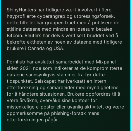
ShinyHunters har tidligere vært involvert i flere
høyprofilerte cyberangrep og utpressingsforsøk. I
dette tilfellet har gruppen truet med å publisere de
stjålne dataene med mindre en løsesum betales i
Bitcoin. Reuters har delvis verifisert bruddet ved å
bekrefte ektheten av noen av dataene med tidligere
brukere i Canada og USA.
Pornhub har avsluttet samarbeidet med Mixpanel
siden 2021, noe som indikerer at de kompromitterte
dataene sannsynligvis stammer fra før dette
tidspunktet. Selskapet har iverksatt en intern
etterforskning og samarbeider med myndighetene
for å håndtere situasjonen. Brukere oppfordres til å
være årvåkne, overvåke sine kontoer for
mistenkelige e-poster eller uvanlig aktivitet, og være
oppmerksomme på phishing-forsøk mens
etterforskningen pågår.