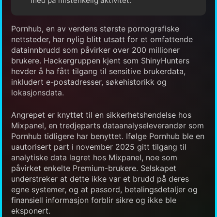
med på mistenkelig aktivitet.
Pornhub, en av verdens største pornografiske
nettsteder, har nylig blitt utsatt for et omfattende
datainnbrudd som påvirker over 200 millioner
brukere. Hackergruppen kjent som ShinyHunters
hevder å ha fått tilgang til sensitive brukerdata,
inkludert e-postadresser, søkehistorikk og
lokasjonsdata.
Angrepet er knyttet til en sikkerhetshendelse hos
Mixpanel, en tredjeparts dataanalyseleverandør som
Pornhub tidligere har benyttet. Ifølge Pornhub ble en
uautorisert part i november 2025 gitt tilgang til
analytiske data lagret hos Mixpanel, noe som
påvirket enkelte Premium-brukere. Selskapet
understreker at dette ikke var et brudd på deres
egne systemer, og at passord, betalingsdetaljer og
finansiell informasjon forblir sikre og ikke ble
eksponert.