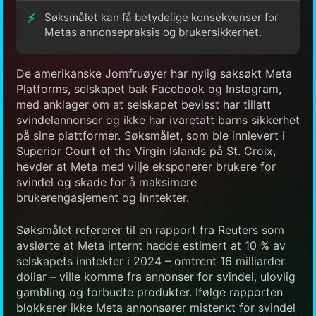
Søksmålet kan få betydelige konsekvenser for
Metas annonsepraksis og brukersikkerhet.
De amerikanske Jomfruøyer har nylig saksøkt Meta
Platforms, selskapet bak Facebook og Instagram,
med anklager om at selskapet bevisst har tillatt
svindelannonser og ikke har ivaretatt barns sikkerhet
på sine plattformer. Søksmålet, som ble innlevert i
Superior Court of the Virgin Islands på St. Croix,
hevder at Meta med vilje eksponerer brukere for
svindel og skade for å maksimere
brukerengasjement og inntekter.
Søksmålet refererer til en rapport fra Reuters som
avslørte at Meta internt hadde estimert at 10 % av
selskapets inntekter i 2024 – omtrent 16 milliarder
dollar – ville komme fra annonser for svindel, ulovlig
gambling og forbudte produkter. Ifølge rapporten
blokkerer ikke Meta annonsører mistenkt for svindel