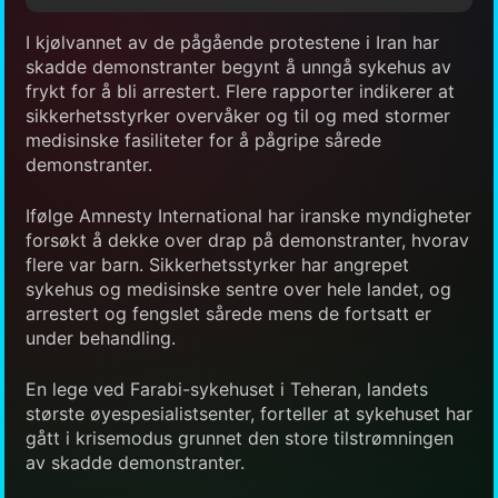
I kjølvannet av de pågående protestene i Iran har
skadde demonstranter begynt å unngå sykehus av
frykt for å bli arrestert. Flere rapporter indikerer at
sikkerhetsstyrker overvåker og til og med stormer
medisinske fasiliteter for å pågripe sårede
demonstranter.
Ifølge Amnesty International har iranske myndigheter
forsøkt å dekke over drap på demonstranter, hvorav
flere var barn. Sikkerhetsstyrker har angrepet
sykehus og medisinske sentre over hele landet, og
arrestert og fengslet sårede mens de fortsatt er
under behandling.
En lege ved Farabi-sykehuset i Teheran, landets
største øyespesialistsenter, forteller at sykehuset har
gått i krisemodus grunnet den store tilstrømningen
av skadde demonstranter.