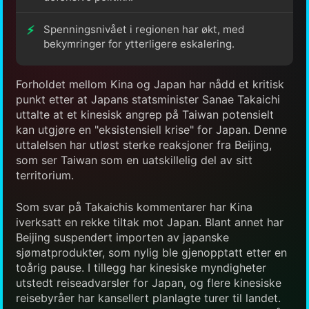
Spenningsnivået i regionen har økt, med
bekymringer for ytterligere eskalering.
Forholdet mellom Kina og Japan har nådd et kritisk
punkt etter at Japans statsminister Sanae Takaichi
uttalte at et kinesisk angrep på Taiwan potensielt
kan utgjøre en "eksistensiell krise" for Japan. Denne
uttalelsen har utløst sterke reaksjoner fra Beijing,
som ser Taiwan som en uatskillelig del av sitt
territorium.
Som svar på Takaichis kommentarer har Kina
iverksatt en rekke tiltak mot Japan. Blant annet har
Beijing suspendert importen av japanske
sjømatprodukter, som nylig ble gjenopptatt etter en
toårig pause. I tillegg har kinesiske myndigheter
utstedt reiseadvarsler for Japan, og flere kinesiske
reisebyråer har kansellert planlagte turer til landet.