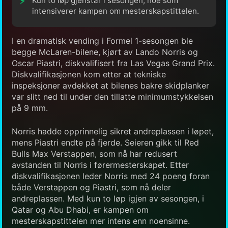
Kun to løp gjenstår i sesongen, noe som
intensiverer kampen om mesterskapstittelen.
I en dramatisk vending i Formel 1-sesongen ble
begge McLaren-bilene, kjørt av Lando Norris og
Oscar Piastri, diskvalifisert fra Las Vegas Grand Prix.
Diskvalifikasjonen kom etter at tekniske
inspeksjoner avdekket at bilenes bakre skidplanker
var slitt ned til under den tillatte minimumstykkelsen
på 9 mm.
Norris hadde opprinnelig sikret andreplassen i løpet,
mens Piastri endte på fjerde. Seieren gikk til Red
Bulls Max Verstappen, som nå har redusert
avstanden til Norris i førermesterskapet. Etter
diskvalifikasjonen leder Norris med 24 poeng foran
både Verstappen og Piastri, som nå deler
andreplassen. Med kun to løp igjen av sesongen, i
Qatar og Abu Dhabi, er kampen om
mesterskapstittelen mer intens enn noensinne.