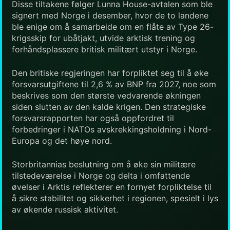
Disse tiltakene følger Lunna House-avtalen som ble
signert med Norge i desember, hvor de to landene
ble enige om å samarbeide om en flåte av Type 26-
krigsskip for ubåtjakt, utvide arktisk trening og
forhåndsplassere britisk militært utstyr i Norge.
Den britiske regjeringen har forpliktet seg til å øke
forsvarsutgiftene til 2,6 % av BNP fra 2027, noe som
beskrives som den største vedvarende økningen
siden slutten av den kalde krigen. Den strategiske
forsvarsrapporten har også oppfordret til
forbedringer i NATOs avskrekkingsholdning i Nord-
Europa og det høye nord.
Storbritannias beslutning om å øke sin militære
tilstedeværelse i Norge og delta i omfattende
øvelser i Arktis reflekterer en fornyet forpliktelse til
å sikre stabilitet og sikkerhet i regionen, spesielt i lys
av økende russisk aktivitet.