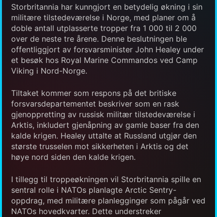
Storbritannia har kunngjort en betydelig økning i sin
militære tilstedeværelse i Norge, med planer om å
doble antall utplasserte tropper fra 1 000 til 2 000
over de neste tre årene. Denne beslutningen ble
offentliggjort av forsvarsminister John Healey under
et besøk hos Royal Marine Commandos ved Camp
Viking i Nord-Norge.
Tiltaket kommer som respons på det britiske
forsvarsdepartementet beskriver som en rask
gjenoppretting av russisk militær tilstedeværelse i
Arktis, inkludert gjenåpning av gamle baser fra den
kalde krigen. Healey uttalte at Russland utgjør den
største trusselen mot sikkerheten i Arktis og det
høye nord siden den kalde krigen.
I tillegg til troppeøkningen vil Storbritannia spille en
sentral rolle i NATOs planlagte Arctic Sentry-
oppdrag, med militære planlegginger som pågår ved
NATOs hovedkvarter. Dette understreker