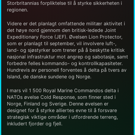
Storbritannias forpliktelse til å styrke sikkerheten i
regionen.
Videre er det planlagt omfattende militær aktivitet i
det høye nord gjennom den britisk-ledede Joint
Expeditionary Force (JEF). Øvelsen Lion Protector,
som er planlagt til september, vil involvere luft-,
land- og sjøstyrker som trener på å beskytte kritisk
nasjonal infrastruktur mot angrep og sabotasje, samt
forbedre felles kommando- og kontrollkapasiteter.
Hundrevis av personell forventes å delta på tvers av
Island, de danske sundene og Norge.
I mars vil 1 500 Royal Marine Commandos delta i
NATOs øvelse Cold Response, som finner sted i
Norge, Finland og Sverige. Denne øvelsen er
designet for å styrke alliertes evne til å forsvare
strategisk viktige områder i utfordrende terreng,
inkludert fjorder og fjell.