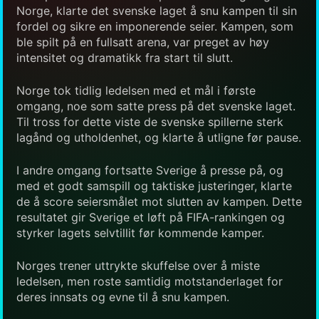
Norge, klarte det svenske laget å snu kampen til sin
fordel og sikre en imponerende seier. Kampen, som
ble spilt på en fullsatt arena, var preget av høy
intensitet og dramatikk fra start til slutt.
Norge tok tidlig ledelsen med et mål i første
omgang, noe som satte press på det svenske laget.
Til tross for dette viste de svenske spillerne sterk
lagånd og utholdenhet, og klarte å utligne før pause.
I andre omgang fortsatte Sverige å presse på, og
med et godt samspill og taktiske justeringer, klarte
de å score seiersmålet mot slutten av kampen. Dette
resultatet gir Sverige et løft på FIFA-rankingen og
styrker lagets selvtillit før kommende kamper.
Norges trener uttrykte skuffelse over å miste
ledelsen, men roste samtidig motstanderlaget for
deres innsats og evne til å snu kampen.