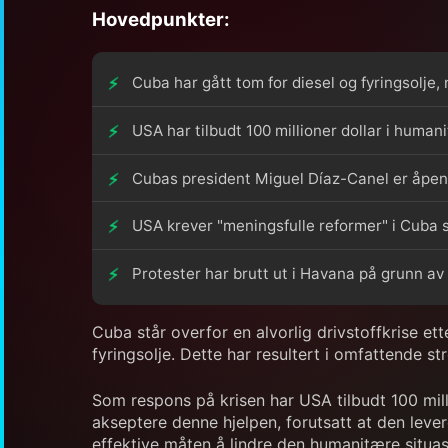
Hovedpunkter:
Cuba har gått tom for diesel og fyringsolje,
USA har tilbudt 100 millioner dollar i humani
Cubas president Miguel Díaz-Canel er åpen 
USA krever "meningsfulle reformer" i Cuba s
Protester har brutt ut i Havana på grunn a
Cuba står overfor en alvorlig drivstoffkrise et
fyringsolje. Dette har resultert i omfattende 
Som respons på krisen har USA tilbudt 100 millio
akseptere denne hjelpen, forutsatt at den leve
effektive måten å lindre den humanitære situa