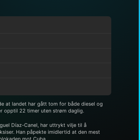
rde at landet har gått tom for både diesel og
 opptil 22 timer uten strøm daglig.
el Díaz-Canel, har uttrykt vilje til å
ksiser. Han påpekte imidlertid at den mest
e blokaden mot Cuba.