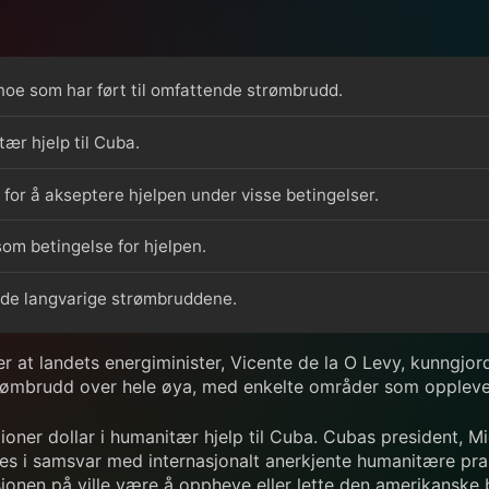
 noe som har ført til omfattende strømbrudd.
tær hjelp til Cuba.
for å akseptere hjelpen under visse betingelser.
om betingelse for hjelpen.
v de langvarige strømbruddene.
ter at landets energiminister, Vicente de la O Levy, kunngjo
strømbrudd over hele øya, med enkelte områder som opplever
ner dollar i humanitær hjelp til Cuba. Cubas president, Migu
res i samsvar med internasjonalt anerkjente humanitære pra
sjonen på ville være å oppheve eller lette den amerikansk