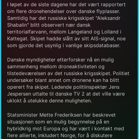
I løpet av de siste dagene har det vært rapportert
om flere dronehendelser over danske flyplasser.
Samtidig har det russiske krigsskipet "Aleksandr
Shabalin" blitt observert nær dansk
territorialfarvann, mellom Langeland og Lolland i
Kattegat. Skipet hadde slått av sitt AIS-signal, noe
som gjorde det usynlig i vanlige skipsdatabaser.
Danske myndigheter etterforsker nå en mulig
sammenheng mellom droneaktiviteten og
tilstedeværelsen av det russiske krigsskipet. Politiet
undersøker blant annet om dronene kan ha blitt
operert fra skipet. Ledende politiinspektør Jens
Jespersen uttalte til danske TV 2 at det ville være
uklokt å utelukke denne muligheten.
Statsminister Mette Frederiksen har beskrevet
situasjonen som en mulig begynnelse på en
hybridkrig mot Europa og har vært i kontakt med
flere allierte, inkludert Norge, for å diskutere