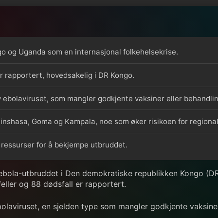
o og Uganda som en internasjonal folkehelsekrise.
er rapportert, hovedsakelig i DR Kongo.
ebolaviruset, som mangler godkjente vaksiner eller behandlin
Kinshasa, Goma og Kampala, noe som øker risikoen for regiona
 ressurser for å bekjempe utbruddet.
ebola-utbruddet i Den demokratiske republikken Kongo (D
feller og 88 dødsfall er rapportert.
laviruset, en sjelden type som mangler godkjente vaksiner 