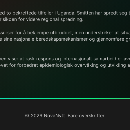
med to bekreftede tilfeller i Uganda. Smitten har spredt se
sikoen for videre regional spredning.
ssurser for å bekjempe utbruddet, men understreker at situas
e sine nasjonale beredskapsmekanismer og gjennomføre gren
nen viser at rask respons og internasjonalt samarbeid er av
et for forbedret epidemiologisk overvåking og utvikling a
© 2026 NovaNytt. Bare overskrifter.