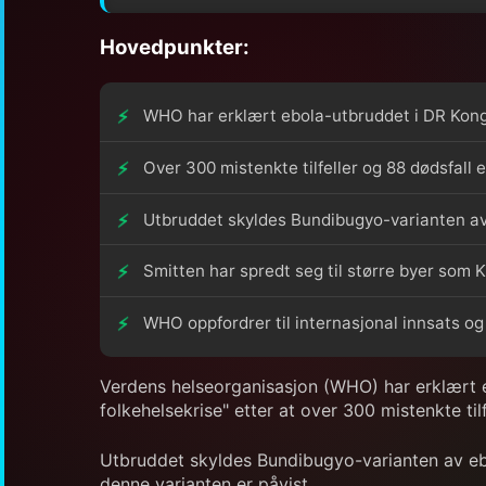
Hovedpunkter:
WHO har erklært ebola-utbruddet i DR Kong
Over 300 mistenkte tilfeller og 88 dødsfall 
Utbruddet skyldes Bundibugyo-varianten av 
Smitten har spredt seg til større byer som 
WHO oppfordrer til internasjonal innsats og
Verdens helseorganisasjon (WHO) har erklært 
folkehelsekrise" etter at over 300 mistenkte til
Utbruddet skyldes Bundibugyo-varianten av ebo
denne varianten er påvist.