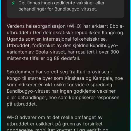
Det finnes ingen godkjente vaksiner eller
behandlinger for Bundibugyo-viruset.
Verdens helseorganisasjon (WHO) har erklært Ebola-
utbruddet i Den demokratiske republikken Kongo og
Uganda som en internasjonal folkehelsekrise.
Utbruddet, forårsaket av den sjeldne Bundibugyo-
varianten av Ebola-viruset, har resultert i over 300
mistenkte tilfeller og 88 dødsfall.
Sykdommen har spredt seg fra Ituri-provinsen i
Kongo til større byer som Kinshasa og Kampala, noe
som indikerer en økt risiko for videre spredning.
Bundibugyo-viruset har ingen godkjente vaksiner
eller behandlinger, noe som kompliserer responsen
på utbruddet.
WHO advarer om at det reelle omfanget av
utbruddet er usikkert på grunn av forsinket
oppdagelse, mobilitet knyttet til gruvedrift og