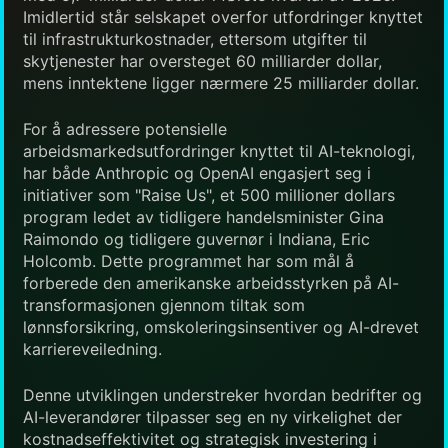
Imidlertid står selskapet overfor utfordringer knyttet
til infrastrukturkostnader, ettersom utgifter til
skytjenester har oversteget 60 milliarder dollar,
mens inntektene ligger nærmere 25 milliarder dollar.
For å adressere potensielle
arbeidsmarkedsutfordringer knyttet til AI-teknologi,
har både Anthropic og OpenAI engasjert seg i
initiativer som "Raise Us", et 500 millioner dollars
program ledet av tidligere handelsminister Gina
Raimondo og tidligere guvernør i Indiana, Eric
Holcomb. Dette programmet har som mål å
forberede den amerikanske arbeidsstyrken på AI-
transformasjonen gjennom tiltak som
lønnsforsikring, omskoleringsinsentiver og AI-drevet
karriereveiledning.
Denne utviklingen understreker hvordan bedrifter og
AI-leverandører tilpasser seg en ny virkelighet der
kostnadseffektivitet og strategisk investering i