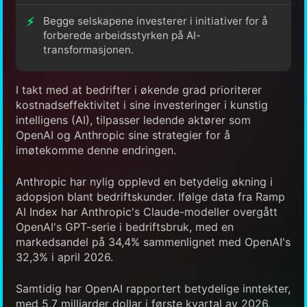
Begge selskapene investerer i initiativer for å
forberede arbeidsstyrken på AI-
transformasjonen.
I takt med at bedrifter i økende grad prioriterer
kostnadseffektivitet i sine investeringer i kunstig
intelligens (AI), tilpasser ledende aktører som
OpenAI og Anthropic sine strategier for å
imøtekomme denne endringen.
Anthropic har nylig opplevd en betydelig økning i
adopsjon blant bedriftskunder. Ifølge data fra Ramp
AI Index har Anthropic's Claude-modeller overgått
OpenAI's GPT-serie i bedriftsbruk, med en
markedsandel på 34,4% sammenlignet med OpenAI's
32,3% i april 2026.
Samtidig har OpenAI rapportert betydelige inntekter,
med 5,7 milliarder dollar i første kvartal av 2026.